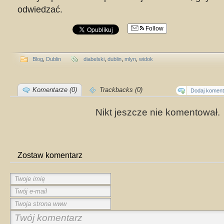
odwiedzać.
Follow
Blog
,
Dublin
diabelski
,
dublin
,
mlyn
,
widok
Komentarze (0)
Trackbacks (0)
Dodaj koment
Nikt jeszcze nie komentował.
Zostaw komentarz