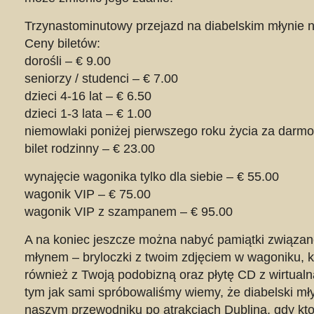
Trzynastominutowy przejazd na diabelskim młynie nie
Ceny biletów:
dorośli – € 9.00
seniorzy / studenci – € 7.00
dzieci 4-16 lat – € 6.50
dzieci 1-3 lata – € 1.00
niemowlaki poniżej pierwszego roku życia za darmo
bilet rodzinny – € 23.00
wynajęcie wagonika tylko dla siebie – € 55.00
wagonik VIP – € 75.00
wagonik VIP z szampanem – € 95.00
A na koniec jeszcze można nabyć pamiątki związan
młynem – bryloczki z twoim zdjęciem w wagoniku, k
również z Twoją podobizną oraz płytę CD z wirtual
tym jak sami spróbowaliśmy wiemy, że diabelski mły
naszym przewodniku po atrakcjach Dublina, gdy kto