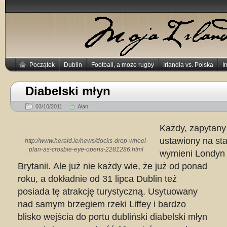
Początek
Dublin
Football, a moze rugby
Irlandia vs. Polska
I
Diabelski młyn
03/10/2011
Alan
Każdy, zapytany 
ustawiony na sta
http://www.herald.ie/news/docks-drop-wheel-
plan-as-crosbie-eye-opens-2281286.html
wymieni Londyn 
Brytanii.
Ale już nie każdy wie, że już od ponad
roku, a dokładnie od 31 lipca Dublin też
posiada tę atrakcję turystyczną. Usytuowany
nad samym brzegiem rzeki Liffey i bardzo
blisko wejścia do portu dubliński diabelski młyn