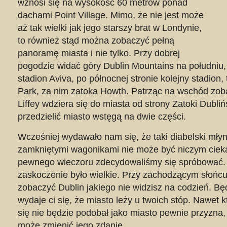
wznosi się na wysokość 60 metrów ponad
dachami Point Village. Mimo, że nie jest może
aż tak wielki jak jego starszy brat w Londynie,
to również stąd można zobaczyć pełną
panoramę miasta i nie tylko. Przy dobrej
pogodzie widać góry Dublin Mountains na południu,
stadion Aviva, po północnej stronie kolejny stadion
Park, za nim zatoka Howth. Patrząc na wschód zob
Liffey wdziera się do miasta od strony Zatoki Dubliń
przedzielić miasto wstęgą na dwie części.
Wcześniej wydawało nam się, że taki diabelski mły
zamkniętymi wagonikami nie może być niczym ciek
pewnego wieczoru zdecydowaliśmy się spróbować.
zaskoczenie było wielkie. Przy zachodzącym słońc
zobaczyć Dublin jakiego nie widzisz na codzień. B
wydaje ci się, że miasto leży u twoich stóp. Nawet 
się nie będzie podobał jako miasto pewnie przyzna, 
może zmienić jego zdanie.