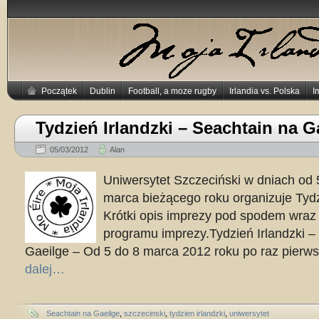
Początek
Dublin
Football, a moze rugby
Irlandia vs. Polska
I
Tydzień Irlandzki – Seachtain na G
05/03/2012
Alan
Uniwersytet Szczeciński w dniach od 
marca bieżącego roku organizuje Tydzi
Krótki opis imprezy pod spodem wraz 
programu imprezy.Tydzień Irlandzki –
Gaeilge – Od 5 do 8 marca 2012 roku po raz pierw
dalej…
Seachtain na Gaeilge
,
szczecinski
,
tydzien irlandzki
,
uniwersytet