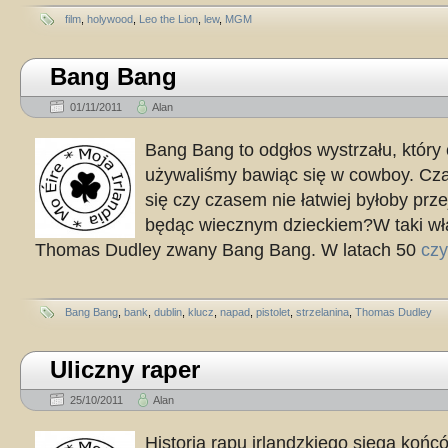
film
,
holywood
,
Leo the Lion
,
lew
,
MGM
Bang Bang
01/11/2011
Alan
Bang Bang to odgłos wystrzału, który 
używaliśmy bawiąc się w cowboy. C
się czy czasem nie łatwiej byłoby prze
będąc wiecznym dzieckiem?W taki wł
Thomas Dudley zwany Bang Bang. W latach 50
czy
Bang Bang
,
bank
,
dublin
,
klucz
,
napad
,
pistolet
,
strzelanina
,
Thomas Dudley
Uliczny raper
25/10/2011
Alan
Historia rapu irlandzkiego sięga końcó