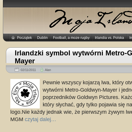
Początek
Dublin
Football, a moze rugby
Irlandia vs. Polska
I
Irlandzki symbol wytwórni Metro-
Mayer
02/11/2011
Alan
Pewnie wszyscy kojarzą lwa, który otw
wytwórni Metro-Goldwyn-Mayer i jedne
poprzedników Goldwyn Pictures. Każd
który słychać, gdy tylko pojawia się na
logo.Nie każdy jednak wie, że pierwszym żywym lw
MGM
czytaj dalej…