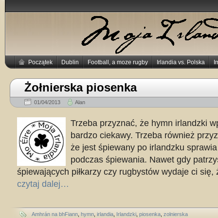
Początek
Dublin
Football, a moze rugby
Irlandia vs. Polska
I
Żołnierska piosenka
01/04/2013
Alan
Trzeba przyznać, że hymn irlandzki w
bardzo ciekawy. Trzeba również przyz
że jest śpiewany po irlandzku sprawi
podczas śpiewania. Nawet gdy patrzy
śpiewających piłkarzy czy rugbystów wydaje ci się,
czytaj dalej…
Amhrán na bhFiann
,
hymn
,
irlandia
,
Irlandzki
,
piosenka
,
zolnierska