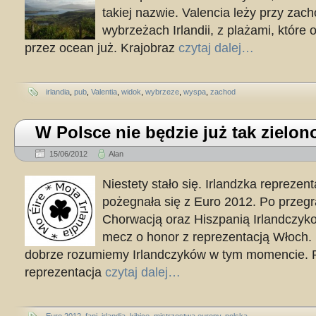
takiej nazwie. Valencia leży przy zac
wybrzeżach Irlandii, z plażami, któr
przez ocean już. Krajobraz
czytaj dalej…
irlandia
,
pub
,
Valentia
,
widok
,
wybrzeze
,
wyspa
,
zachod
W Polsce nie będzie już tak zielon
15/06/2012
Alan
Niestety stało się. Irlandzka reprezen
pożegnała się z Euro 2012. Po przeg
Chorwacją oraz Hiszpanią Irlandczykom
mecz o honor z reprezentacją Włoch.
dobrze rozumiemy Irlandczyków w tym momencie. 
reprezentacja
czytaj dalej…