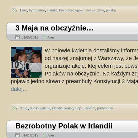
Euro
,
hymn euro
,
irlandia
,
koko euro spoko
,
nozna
,
pilka
,
polska
3 Maja na obczyźnie…
01/05/2012
Alan
W połowie kwietnia dostaliśmy infor
od naszej znajomej z Warszawy, że J
organizuje akcję, ktej celem jest powst
Polaków na obczyźnie. Na każdym zdj
pojawić jedno słowo z preambuły Konstytucji 3 Maja
dalej…
3 maj
,
dublin
,
galeria
,
irlandia
,
konstytucja
,
Leinster
,
preambula
Bezrobotny Polak w Irlandii
31/01/2012
Alan