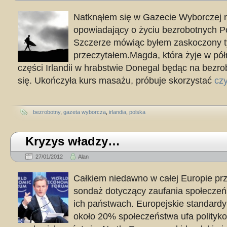
Natknąłem się w Gazecie Wyborczej n
opowiadający o życiu bezrobotnych Po
Szczerze mówiąc byłem zaskoczony t
przeczytałem.Magda, która żyje w pó
części Irlandii w hrabstwie Donegal będąc na bezr
się. Ukończyła kurs masażu, próbuje skorzystać
czy
bezrobotny
,
gazeta wyborcza
,
irlandia
,
polska
Kryzys władzy…
27/01/2012
Alan
Całkiem niedawno w całej Europie p
sondaż dotyczący zaufania społeczeń
ich państwach. Europejskie standardy
około 20% społeczeństwa ufa polityko