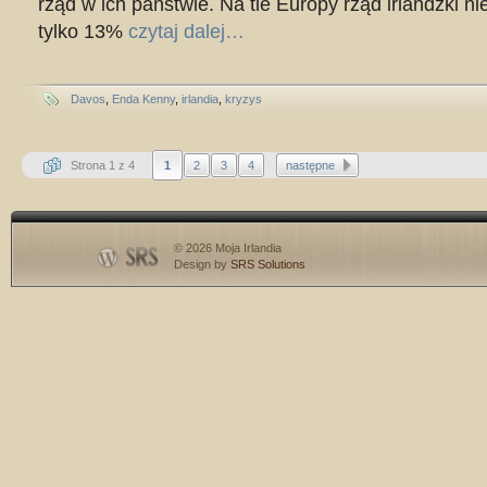
rząd w ich państwie. Na tle Europy rząd irlandzki nie
tylko 13%
czytaj dalej…
Davos
,
Enda Kenny
,
irlandia
,
kryzys
Strona 1 z 4
1
2
3
4
następne
© 2026 Moja Irlandia
Design by
SRS Solutions