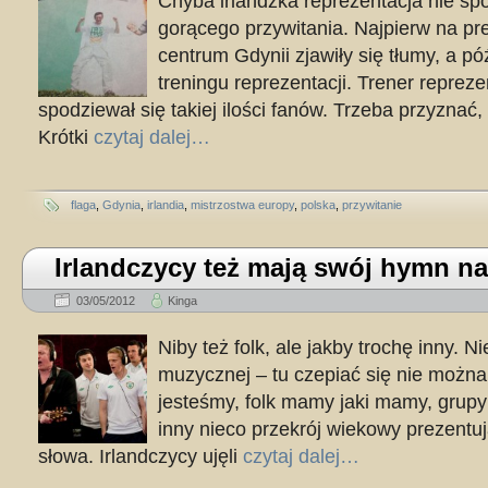
Chyba irlandzka reprezentacja nie spo
gorącego przywitania. Najpierw na pr
centrum Gdynii zjawiły się tłumy, a p
treningu reprezentacji. Trener reprezent
spodziewał się takiej ilości fanów. Trzeba przyznać, 
Krótki
czytaj dalej…
flaga
,
Gdynia
,
irlandia
,
mistrzostwa europy
,
polska
,
przywitanie
Irlandczycy też mają swój hymn n
03/05/2012
Kinga
Niby też folk, ale jakby trochę inny. N
muzycznej – tu czepiać się nie można
jesteśmy, folk mamy jaki mamy, grupy
inny nieco przekrój wiekowy prezentuj
słowa. Irlandczycy ujęli
czytaj dalej…