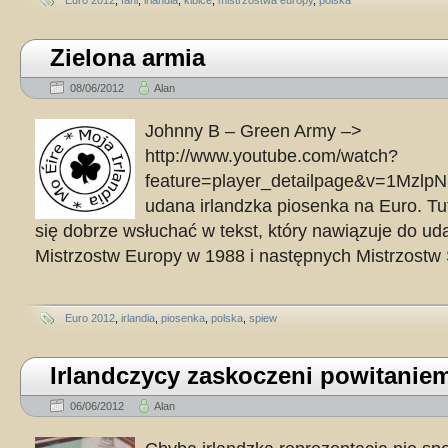
Euro 2012
,
fani
,
irlandia
,
kibice
,
mistrzostwa europy
,
polska
Zielona armia
08/06/2012
Alan
Johnny B – Green Army –>
http://www.youtube.com/watch?
feature=player_detailpage&v=1Mzlp
udana irlandzka piosenka na Euro. Tut
się dobrze wsłuchać w tekst, który nawiązuje do uda
Mistrzostw Europy w 1988 i następnych Mistrzost
Euro 2012
,
irlandia
,
piosenka
,
polska
,
spiew
Irlandczycy zaskoczeni powitani
06/06/2012
Alan