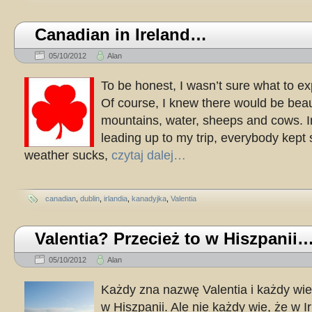
Canadian in Ireland…
05/10/2012
Alan
To be honest, I wasn’t sure what to ex
Of course, I knew there would be beau
mountains, water, sheeps and cows. 
leading up to my trip, everybody kept 
weather sucks,
czytaj dalej…
canadian
,
dublin
,
irlandia
,
kanadyjka
,
Valentia
Valentia? Przecież to w Hiszpanii
05/10/2012
Alan
Każdy zna nazwę Valentia i każdy wie,
w Hiszpanii. Ale nie każdy wie, że w Ir