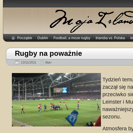
Początek
Dublin
Football, a moze rugby
Irlandia vs. Polska
I
Rugby na poważnie
13/11/2011
Alan
Tydzień tem
zaczął się n
przeciwko si
Leinster i M
naważniejsz
sezonu.
Atmosfera by