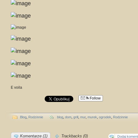
E voila
Follow
Blog
,
Rodzinnie
blog
,
dom
,
grill
,
mur
,
murek
,
ogrodek
,
Rodzinnie
Komentarze (1)
Trackbacks (0)
Dodaj koment