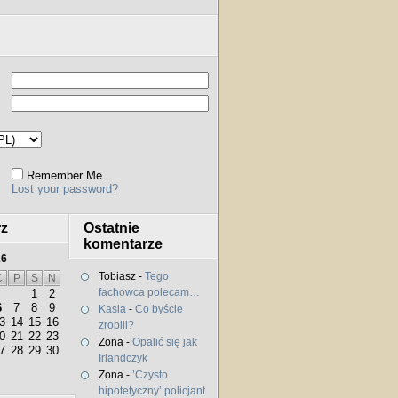
Remember Me
Lost your password?
rz
Ostatnie
komentarze
26
Tobiasz
-
Tego
C
P
S
N
fachowca polecam…
1
2
6
7
8
9
Kasia
-
Co byście
3
14
15
16
zrobili?
0
21
22
23
Zona
-
Opalić się jak
7
28
29
30
Irlandczyk
Zona
-
’Czysto
hipotetyczny’ policjant