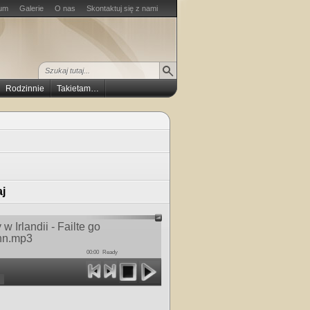
um
Galerie
O nas
Skontaktuj się z nami
Rodzinnie
Takietam…
j
w Irlandii - Failte go
nn.mp3
00:00
Ready