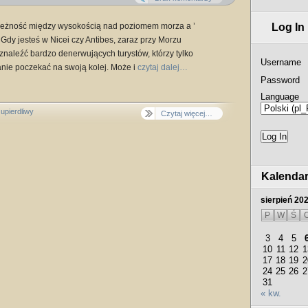
ależność między wysokością nad poziomem morza a ’
Log In
. Gdy jesteś w Nicei czy Antibes, zaraz przy Morzu
aleźć bardzo denerwujących turystów, którzy tylko
Username
nie poczekać na swoją kolej. Może i
czytaj dalej…
Password
Language
,
upierdliwy
Czytaj więcej…
Kalenda
sierpień 20
P
W
Ś
3
4
5
10
11
12
1
17
18
19
2
24
25
26
2
31
« kw.