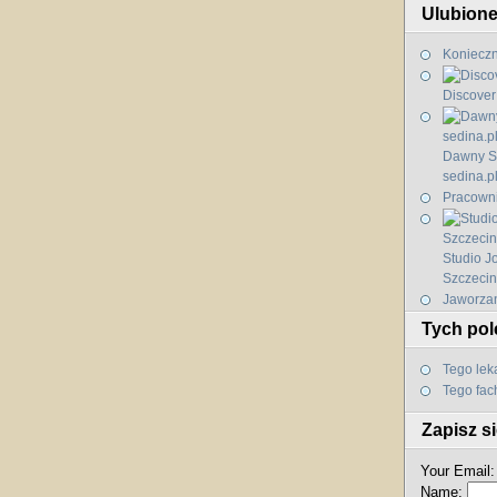
Ulubione 
Koniecz
Discover
Dawny S
sedina.p
Pracowni
Studio J
Szczecin
Jaworza
Tych po
Tego le
Tego fa
Zapisz s
Your Email:
Name: