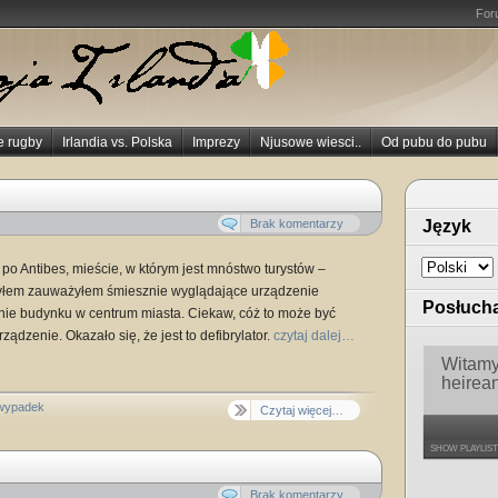
For
e rugby
Irlandia vs. Polska
Imprezy
Njusowe wiesci..
Od pubu do pubu
Brak komentarzy
Język
po Antibes, mieście, w którym jest mnóstwo turystów –
yłem zauważyłem śmiesznie wyglądające urządzenie
Posłucha
ie budynku w centrum miasta. Ciekaw, cóż to może być
dzenie. Okazało się, że jest to defibrylator.
czytaj dalej…
Witamy 
heirea
wypadek
Czytaj więcej…
SHOW PLAYLIST
Brak komentarzy