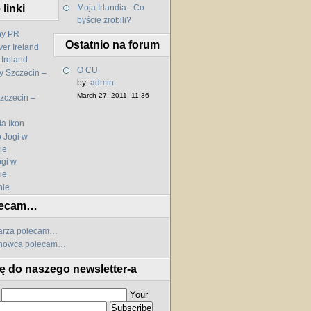
linki
Moja Irlandia
-
Co
byście zrobili?
ny PR
Ostatnio na forum
 Ireland
O CU
by:
admin
March 27, 2011, 11:36
zczecin –
l
a Ikon
ogi w
ie
nie
lecam…
karza polecam…
chowca polecam…
ię do naszego newsletter-a
Your