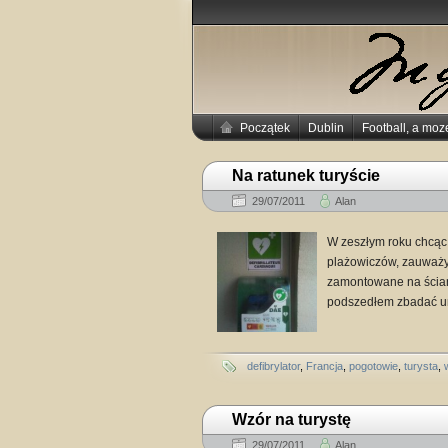
Początek
Dublin
Football, a moz
Na ratunek turyście
29/07/2011
Alan
W zeszłym roku chcąc 
plażowiczów, zauważ
zamontowane na ścian
podszedłem zbadać urzą
defibrylator
,
Francja
,
pogotowie
,
turysta
,
Wzór na turystę
29/07/2011
Alan