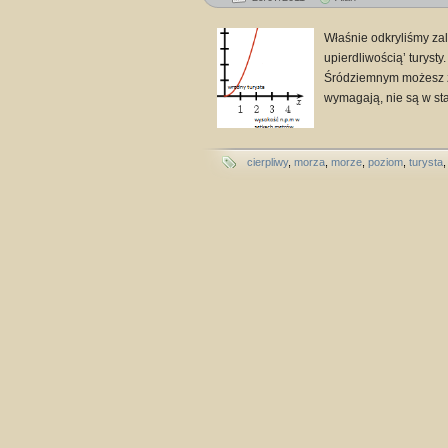
Właśnie odkryliśmy z
upierdliwością’ turysty
Śródziemnym możesz zn
wymagają, nie są w sta
cierpliwy
,
morza
,
morze
,
poziom
,
turysta