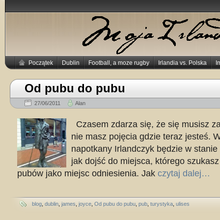
Początek
Dublin
Football, a moze rugby
Irlandia vs. Polska
I
Od pubu do pubu
27/06/2011
Alan
Czasem zdarza się, że się musisz za
nie masz pojęcia gdzie teraz jesteś. W
napotkany Irlandczyk będzie w stanie
jak dojść do miejsca, którego szukas
pubów jako miejsc odniesienia. Jak
czytaj dalej…
blog
,
dublin
,
james
,
joyce
,
Od pubu do pubu
,
pub
,
turystyka
,
ulises