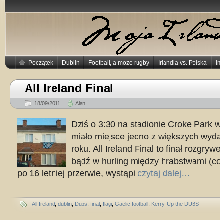
Początek
Dublin
Football, a moze rugby
Irlandia vs. Polska
I
All Ireland Final
18/09/2011
Alan
Dziś o 3:30 na stadionie Croke Park w
miało miejsce jedno z większych wyd
roku. All Ireland Final to finał rozgryw
bądź w hurling między hrabstwami (co
po 16 letniej przerwie, wystąpi
czytaj dalej…
All Ireland
,
dublin
,
Dubs
,
final
,
flagi
,
Gaelic football
,
Kerry
,
Up the DUBS