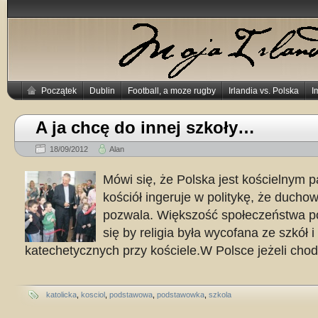
Początek
Dublin
Football, a moze rugby
Irlandia vs. Polska
I
A ja chcę do innej szkoły…
18/09/2012
Alan
Mówi się, że Polska jest kościelnym 
kościół ingeruje w politykę, że ducho
pozwala. Większość społeczeństwa p
się by religia była wycofana ze szkół i
katechetycznych przy kościele.W Polsce jeżeli chod
katolicka
,
kosciol
,
podstawowa
,
podstawowka
,
szkola