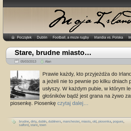
Początek
Dublin
Football, a moze rugby
Irlandia vs. Polska
I
Stare, brudne miasto…
05/03/2013
Alan
Prawie każdy, kto przyjeżdża do Irland
a jeżeli nie to pewnie po kilku dniach p
usłyszy. W każdym pubie, w którym l
głośników bądź jest grana na żywo za
piosenkę. Piosenkę
czytaj dalej…
brudne
,
dirty
,
dublin
,
dubliners
,
manchester
,
miasto
,
old
,
piosenka
,
pogues
,
salford
,
stare
,
town